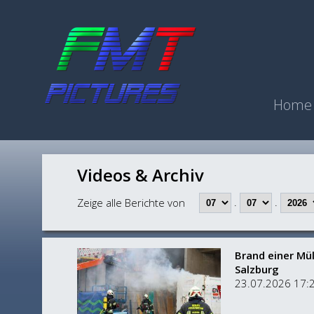
Home
Videos & Archiv
.
.
Zeige alle Berichte von
Brand einer Mü
Salzburg
23.07.2026 17: