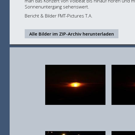
man das Konzert von Volbeat bis hinauf hören und mitv
Sonnenuntergang sehenswert.
Bericht & Bilder FMT-Pictures T.A.
Alle Bilder im ZIP-Archiv herunterladen