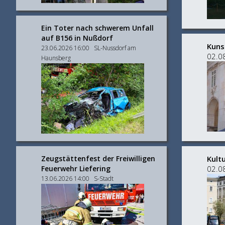
Ein Toter nach schwerem Unfall
auf B156 in Nußdorf
Kuns
23.06.2026 16:00 SL-Nussdorf am
02.0
Haunsberg
Zeugstättenfest der Freiwilligen
​Kul
Feuerwehr Liefering
02.0
13.06.2026 14:00 S-Stadt