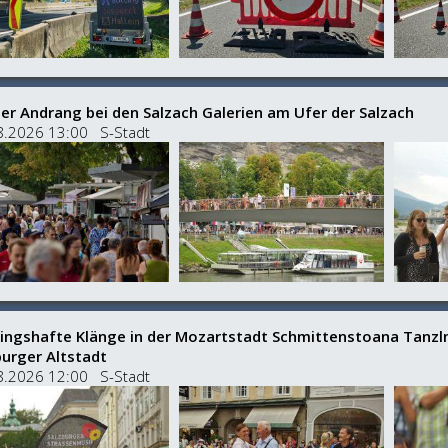
er Andrang bei den Salzach Galerien am Ufer der Salzach
8.2026 13:00 S-Stadt
lingshafte Klänge in der Mozartstadt Schmittenstoana Tanzlm
burger Altstadt
8.2026 12:00 S-Stadt